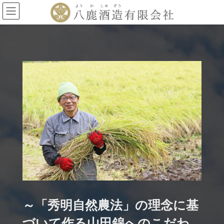
コ
ナ
ン
ビ
テ
ゲ
ン
ー
ツ
シ
へ
ョ
ス
ン
キ
に
ッ
移
プ
動
～「秀明自然農法」の理念に基
づいて作る山田錦へのこだわ